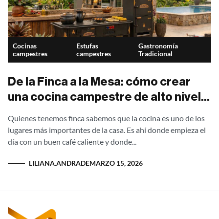
Cocinas
Estufas
Gastronomía
campestres
campestres
Tradicional
De la Finca a la Mesa: cómo crear
una cocina campestre de alto nivel
con estufas ecoeficientes y
Quienes tenemos finca sabemos que la cocina es uno de los
utensilios de chef
lugares más importantes de la casa. Es ahí donde empieza el
día con un buen café caliente y donde...
LILIANA.ANDRADE
MARZO 15, 2026