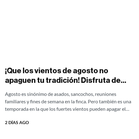
¡Que los vientos de agosto no
apaguen tu tradición! Disfruta de
asados al aire libre sin una gota de
Agosto es sinónimo de asados, sancochos, reuniones
humo con nuestras estufas
familiares y fines de semana en la finca. Pero también es una
campestres Ergonatura. ¡Aprovecha
temporada en la que los fuertes vientos pueden apagar el
fuego,...
el 20% de descuento directo de
2 DÍAS AGO
fábrica!