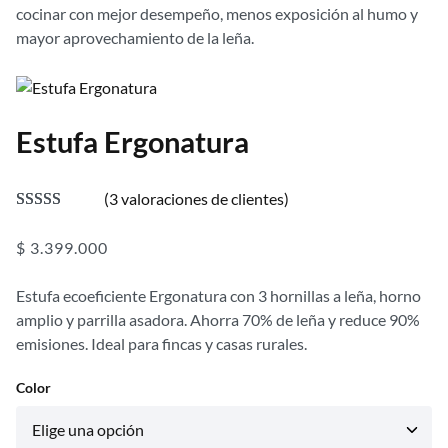
cocinar con mejor desempeño, menos exposición al humo y
mayor aprovechamiento de la leña.
Estufa Ergonatura
(3 valoraciones de clientes)
Valorado con
3
$
3.399.000
5.00
de 5 en
base a
Estufa ecoeficiente Ergonatura con 3 hornillas a leña, horno
valoraciones
amplio y parrilla asadora. Ahorra 70% de leña y reduce 90%
de clientes
emisiones. Ideal para fincas y casas rurales.
Color