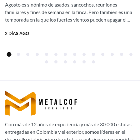
asados al aire libre sin una gota de
Agosto es sinónimo de asados, sancochos, reuniones
humo con nuestras estufas
familiares y fines de semana en la finca. Pero también es una
campestres Ergonatura. ¡Aprovecha
temporada en la que los fuertes vientos pueden apagar el
fuego,...
el 20% de descuento directo de
2 DÍAS AGO
fábrica!
Con más de 12 años de experiencia y más de 30.000 estufas
entregadas en Colombia y el exterior, somos líderes en el
desarrollo y fabricación de estufas ecoeficientes reconocidas