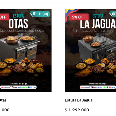
OFF
5% OFF
Otas
Estufa La Jagua
.000
$
1.999.000