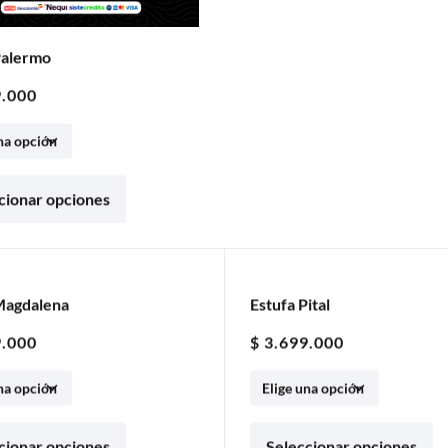
Palermo
.000
cionar opciones
Magdalena
OFF
Estufa Pital
5% OFF
.000
$
3.699.000
cionar opciones
Seleccionar opciones