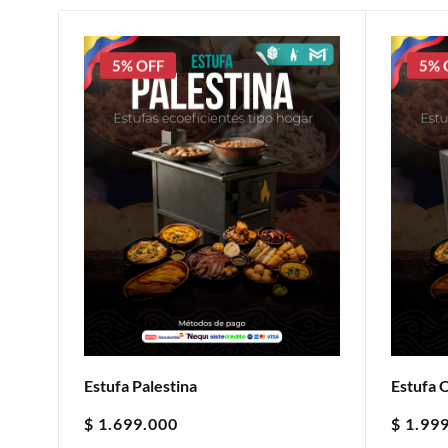
5% OFF
5% 
Estufa Palestina
Estufa 
$
1.699.000
$
1.999