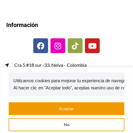
Información
Cra 5 #18 sur -33, Neiva - Colombia
gerenciacomercial@metalcof.co
Utilizamos cookies para mejorar tu experiencia de navegación,
Atención al usuario | PQRS
© 2026 — Estufas Ecoeficientes Metalcof
Aceptar
No