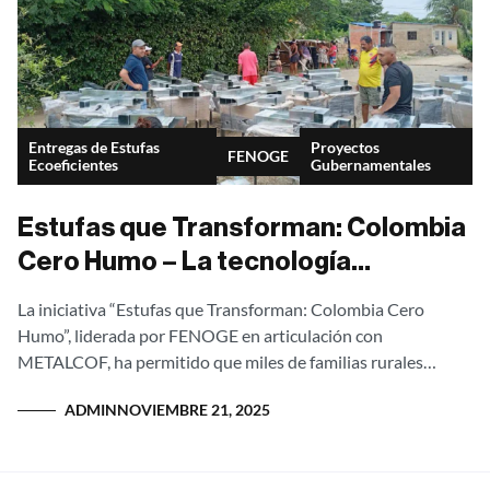
Entregas de Estufas
Proyectos
FENOGE
Ecoeficientes
Gubernamentales
Estufas que Transforman: Colombia
Cero Humo – La tecnología
ERGONATURA de METALCOF llega a
La iniciativa “Estufas que Transforman: Colombia Cero
los hogares rurales
Humo”, liderada por FENOGE en articulación con
METALCOF, ha permitido que miles de familias rurales
reciban una solución tecnológica que cambia la forma...
ADMIN
NOVIEMBRE 21, 2025