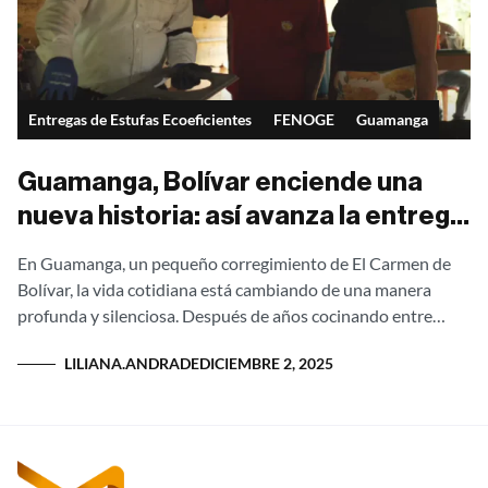
Entregas de Estufas Ecoeficientes
FENOGE
Guamanga
Guamanga, Bolívar enciende una
nueva historia: así avanza la entrega
de estufas ecoeficientes en los
En Guamanga, un pequeño corregimiento de El Carmen de
Montes de María
Bolívar, la vida cotidiana está cambiando de una manera
profunda y silenciosa. Después de años cocinando entre
humo espeso y cocinas...
LILIANA.ANDRADE
DICIEMBRE 2, 2025