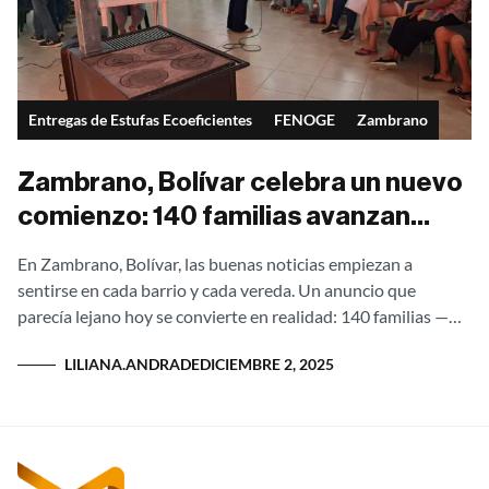
Entregas de Estufas Ecoeficientes
FENOGE
Zambrano
Zambrano, Bolívar celebra un nuevo
comienzo: 140 familias avanzan
hacia cocinas dignas y libres de
En Zambrano, Bolívar, las buenas noticias empiezan a
humo
sentirse en cada barrio y cada vereda. Un anuncio que
parecía lejano hoy se convierte en realidad: 140 familias —
entre ellas 59...
LILIANA.ANDRADE
DICIEMBRE 2, 2025