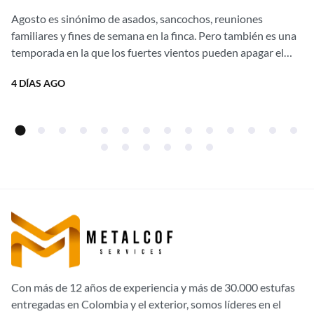
asados al aire libre sin una gota de
Agosto es sinónimo de asados, sancochos, reuniones
humo con nuestras estufas
familiares y fines de semana en la finca. Pero también es una
campestres Ergonatura. ¡Aprovecha
temporada en la que los fuertes vientos pueden apagar el
fuego,...
el 20% de descuento directo de
4 DÍAS AGO
fábrica!
Con más de 12 años de experiencia y más de 30.000 estufas
entregadas en Colombia y el exterior, somos líderes en el