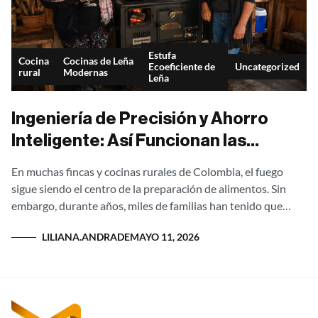
Estufa
Cocina
Cocinas de Leña
Ecoeficiente de
Uncategorized
rural
Modernas
Leña
Ingeniería de Precisión y Ahorro
Inteligente: Así Funcionan las
Hornillas Ecoeficientes Ergonatura
En muchas fincas y cocinas rurales de Colombia, el fuego
de Metalcof
sigue siendo el centro de la preparación de alimentos. Sin
embargo, durante años, miles de familias han tenido que
enfrentar...
LILIANA.ANDRADE
MAYO 11, 2026