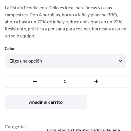
base a
La Estufa Ecoeficiente Tello es ideal para fincas y casas
valoraciones
campestres. Con 4 hornillas, horno a leña y plancha BBQ,
de clientes
ahorra hasta un 70% de leña y reduce emisiones en un 90%.
Resistente, práctica y pensada para cocinar, hornear y asar en
un solo equipo.
Color
Añadir al carrito
Categoría:
Etiquetas:
Estufa ahorradora de leña
, 