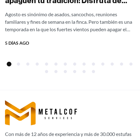
apaguen tu tradición! Disfruta de
asados al aire libre sin una gota de
Agosto es sinónimo de asados, sancochos, reuniones
humo con nuestras estufas
familiares y fines de semana en la finca. Pero también es una
campestres Ergonatura. ¡Aprovecha
temporada en la que los fuertes vientos pueden apagar el
fuego,...
el 20% de descuento directo de
5 DÍAS AGO
fábrica!
Con más de 12 años de experiencia y más de 30.000 estufas