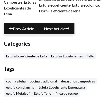
Campestre
, 
Estufas
Estufa ecoeficiente
, 
Estufa ecológica
, 
Ecoeficientes de
Hornilla eficiente de leña
Leña
Prev Article
Next Article
Categories
Estufa Ecoeficiente de Leña
Estufas Ecoeficientes
Tello
Tags
cocina a leña
cocina tradicional
desayunos campestres
estufa con plancha
Estufa Ecoeficiente Ergonatura
estufa Metalcof
Estufa Tello
finca de recreo