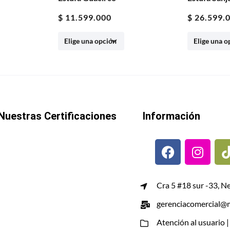
$
26.599.000
$
3.899.0
Nuestras Certificaciones
Información
Cra 5 #18 sur -33, N
gerenciacomercial@m
Atención al usuario 