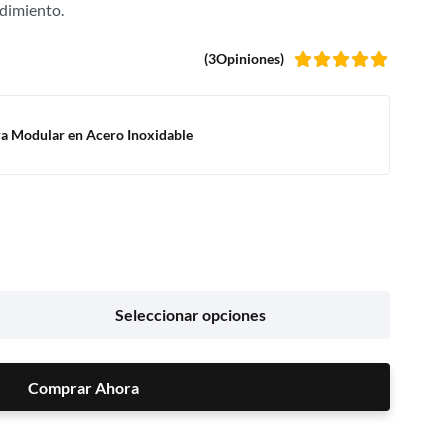
ndimiento.
(3Opiniones)
Valorado
con
5.00
de 5
ra Modular en Acero Inoxidable
Seleccionar opciones
Comprar Ahora
Comprar Ahora