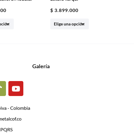
00
$
7.899.000
$
1
Galería
eiva - Colombia
etalcof.co
| PQRS