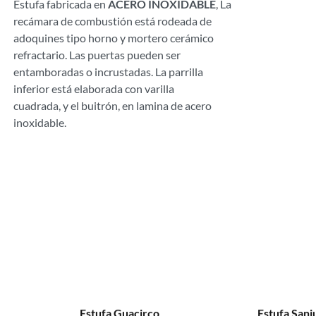
Estufa fabricada en
ACERO INOXIDABLE
, La
recámara de combustión está rodeada de
adoquines tipo horno y mortero cerámico
refractario. Las puertas pueden ser
entamboradas o incrustadas. La parrilla
inferior está elaborada con varilla
cuadrada, y el buitrón, en lamina de acero
inoxidable.
Estufa Sanjuanera Modular
Estufa Tarq
5% OFF