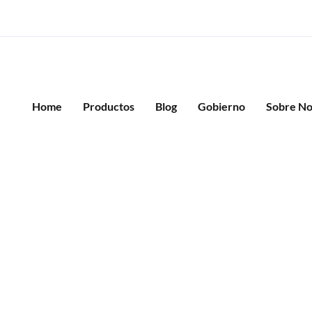
Estufa Tatacoa
10% OFF
Home
Productos
Blog
Gobierno
Sobre No
Estufa Tatacoa
$
6.599.000
Datos Tecnicos Tatacoa