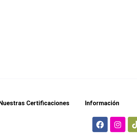
uen tu tradición! Disfruta de asados al a
natura. ¡Aprovecha el 20% de descuento
ares y fines de semana en la finca. Pero también es una temporada 
Nuestras Certificaciones
Información