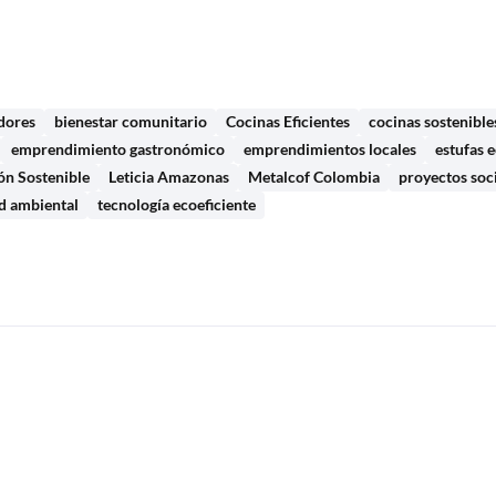
dores
bienestar comunitario
Cocinas Eficientes
cocinas sostenible
emprendimiento gastronómico
emprendimientos locales
estufas 
ón Sostenible
Leticia Amazonas
Metalcof Colombia
proyectos soc
ad ambiental
tecnología ecoeficiente