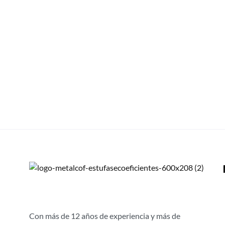
¡Que los vientos de agosto no apag
nuestras estufas campestres Ergo
Agosto es sinónimo de asados, sancochos, reuniones famili
23 HORAS AGO
Con más de 12 años de experiencia y más de