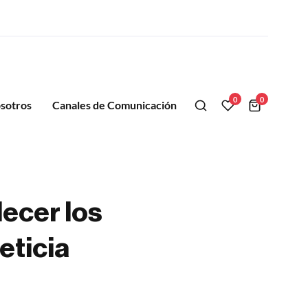
0
0
sotros
Canales de Comunicación
ecer los
eticia