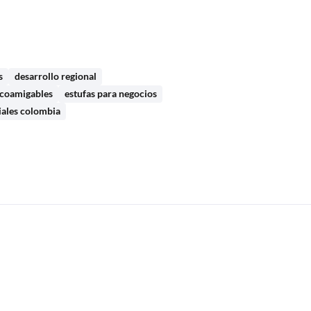
s
desarrollo regional
ecoamigables
estufas para negocios
iales colombia