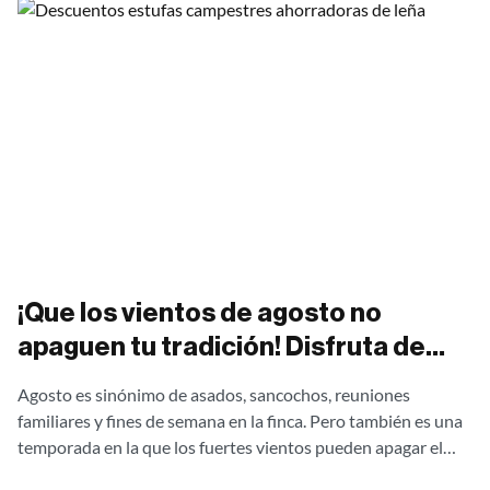
¡Que los vientos de agosto no
apaguen tu tradición! Disfruta de
asados al aire libre sin una gota de
Agosto es sinónimo de asados, sancochos, reuniones
humo con nuestras estufas
familiares y fines de semana en la finca. Pero también es una
campestres Ergonatura. ¡Aprovecha
temporada en la que los fuertes vientos pueden apagar el
fuego,...
el 20% de descuento directo de