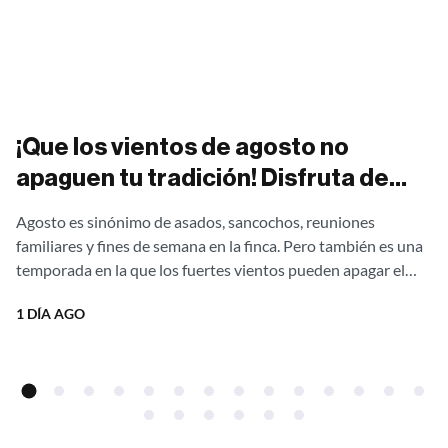
¡Que los vientos de agosto no
apaguen tu tradición! Disfruta de
asados al aire libre sin una gota de
Agosto es sinónimo de asados, sancochos, reuniones
humo con nuestras estufas
familiares y fines de semana en la finca. Pero también es una
campestres Ergonatura. ¡Aprovecha
temporada en la que los fuertes vientos pueden apagar el
fuego,...
el 20% de descuento directo de
1 DÍA AGO
fábrica!