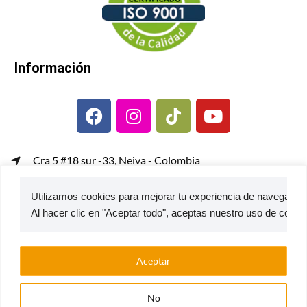
Información
Cra 5 #18 sur -33, Neiva - Colombia
gerenciacomercial@metalcof.co
Utilizamos cookies para mejorar tu experiencia de navegación,
Atención al usuario | PQRS
© 2026 — Estufas Ecoeficientes Metalcof
Aceptar
No