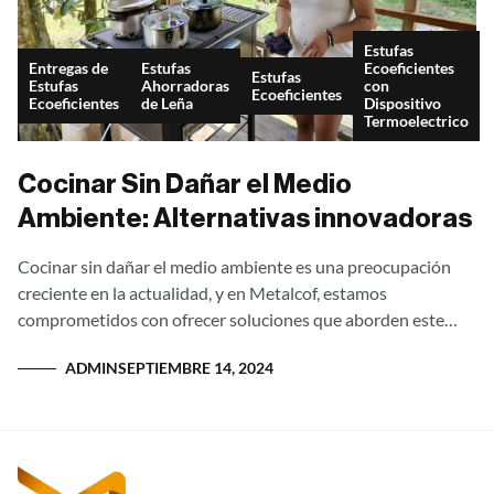
Estufas
Entregas de
Estufas
Ecoeficientes
Estufas
Estufas
Ahorradoras
con
Ecoeficientes
Ecoeficientes
de Leña
Dispositivo
Termoelectrico
Cocinar Sin Dañar el Medio
Ambiente: Alternativas innovadoras
Cocinar sin dañar el medio ambiente es una preocupación
creciente en la actualidad, y en Metalcof, estamos
comprometidos con ofrecer soluciones que aborden este
desafío. Nuestras estufas ecoeficientes se destacan como...
ADMIN
SEPTIEMBRE 14, 2024