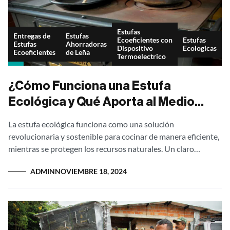
Estufas
Entregas de
Estufas
Ecoeficientes con
Estufas
Estufas
Ahorradoras
Dispositivo
Ecologicas
Ecoeficientes
de Leña
Termoelectrico
¿Cómo Funciona una Estufa
Ecológica y Qué Aporta al Medio
Ambiente?
La estufa ecológica funciona como una solución
revolucionaria y sostenible para cocinar de manera eficiente,
mientras se protegen los recursos naturales. Un claro
ejemplo de esto son las estufas fabricadas...
ADMIN
NOVIEMBRE 18, 2024