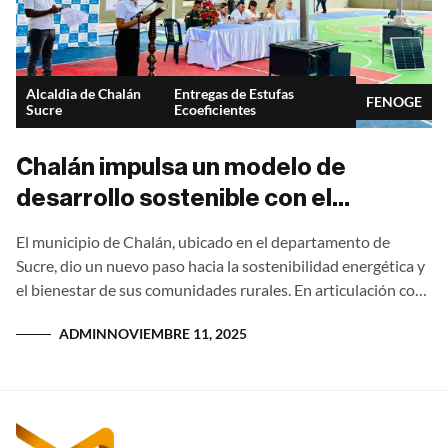
Alcaldia de Chalán
Entregas de Estufas
FENOGE
Sucre
Ecoeficientes
Chalán impulsa un modelo de
desarrollo sostenible con el
proyecto “Estufas que Transforman
El municipio de Chalán, ubicado en el departamento de
– Montes de María Cero Humo”
Sucre, dio un nuevo paso hacia la sostenibilidad energética y
el bienestar de sus comunidades rurales. En articulación con
el Fondo...
ADMIN
NOVIEMBRE 11, 2025