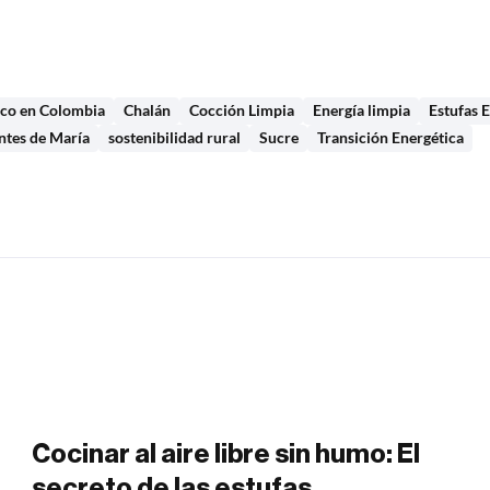
ico en Colombia
Chalán
Cocción Limpia
Energía limpia
Estufas E
tes de María
sostenibilidad rural
Sucre
Transición Energética
Cocinar al aire libre sin humo: El
secreto de las estufas