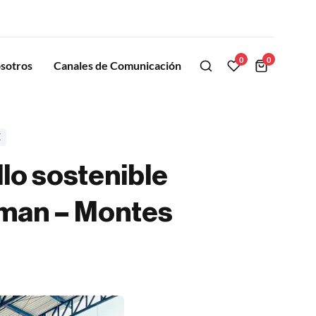
0
0
sotros
Canales de Comunicación
E
lo sostenible
rman – Montes