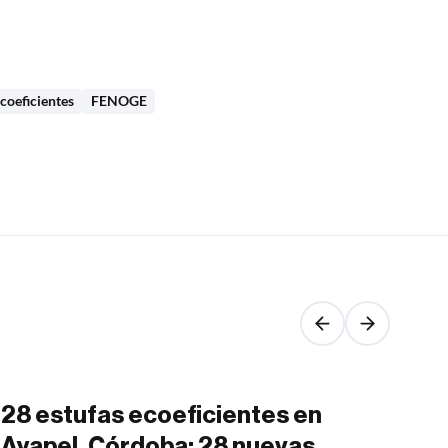
coeficientes
FENOGE
28 estufas ecoeficientes en
Si
Ayapel, Córdoba: 28 nuevas
am