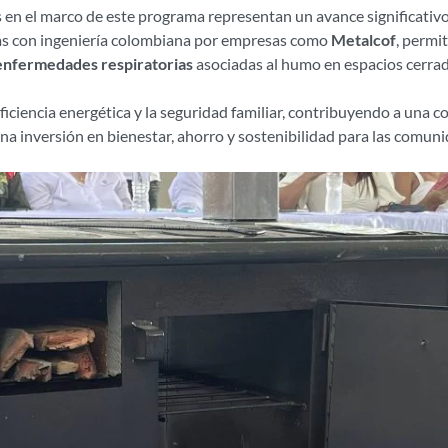
en el marco de este programa representan un avance significativo
das con ingeniería colombiana por empresas como
Metalcof
, permi
enfermedades respiratorias
asociadas al humo en espacios cerrad
 eficiencia energética y la seguridad familiar, contribuyendo a una 
na inversión en bienestar, ahorro y sostenibilidad para las comuni