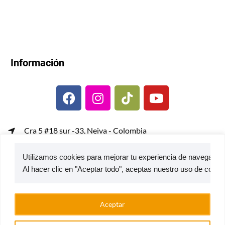
Información
Cra 5 #18 sur -33, Neiva - Colombia
gerenciacomercial@metalcof.co
Utilizamos cookies para mejorar tu experiencia de navegación,
Atención al usuario | PQRS
© 2026 — Estufas Ecoeficientes Metalcof
Aceptar