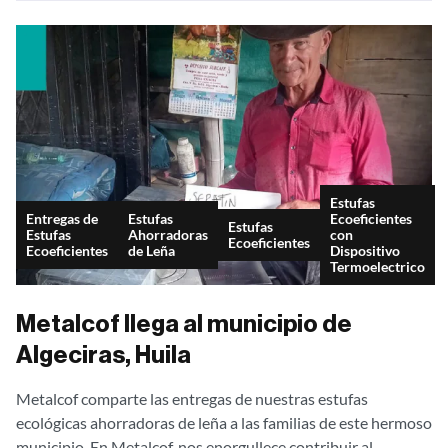
Estufas
Entregas de
Estufas
Ecoeficientes
Estufas
Estufas
Ahorradoras
con
Ecoeficientes
Ecoeficientes
de Leña
Dispositivo
Termoelectrico
Metalcof llega al municipio de
Algeciras, Huila
Metalcof comparte las entregas de nuestras estufas
ecológicas ahorradoras de leña a las familias de este hermoso
municipio. En Metalcof, nos enorgullece contribuir al