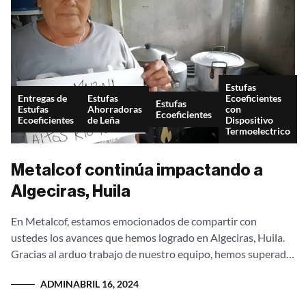
Estufas
Entregas de
Estufas
Ecoeficientes
Estufas
Estufas
Ahorradoras
con
Ecoeficientes
Ecoeficientes
de Leña
Dispositivo
Termoelectrico
Metalcof continúa impactando a
Algeciras, Huila
En Metalcof, estamos emocionados de compartir con
ustedes los avances que hemos logrado en Algeciras, Huila.
Gracias al arduo trabajo de nuestro equipo, hemos superado
uno de nuestros desafíos más...
ADMIN
ABRIL 16, 2024