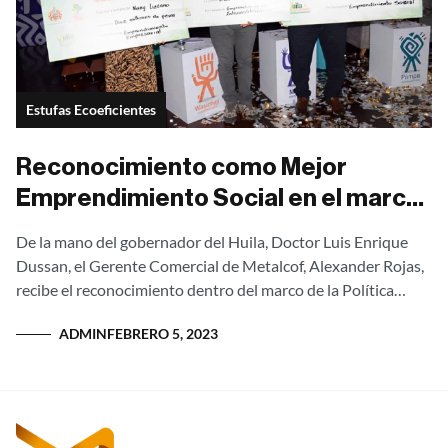
Estufas Ecoeficientes
Reconocimiento como Mejor
Emprendimiento Social en el marco
de la Política Pública de
De la mano del gobernador del Huila, Doctor Luis Enrique
Emprendimiento
Dussan, el Gerente Comercial de Metalcof, Alexander Rojas,
recibe el reconocimiento dentro del marco de la Política
pública de Emprendimiento,...
ADMIN
FEBRERO 5, 2023