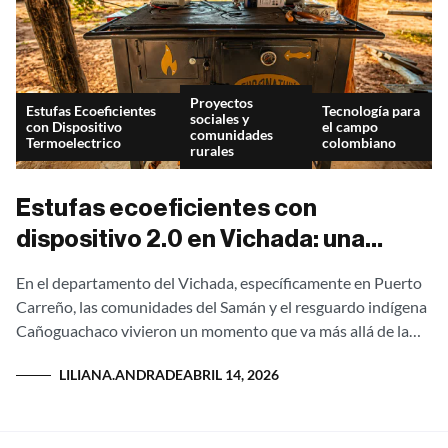
Proyectos
Estufas Ecoeficientes
Tecnología para
sociales y
con Dispositivo
el campo
comunidades
Termoelectrico
colombiano
rurales
Estufas ecoeficientes con
dispositivo 2.0 en Vichada: una
entrega que transforma vidas en El
En el departamento del Vichada, específicamente en Puerto
Samán y Cañoguachaco
Carreño, las comunidades del Samán y el resguardo indígena
Cañoguachaco vivieron un momento que va más allá de la
entrega de un...
LILIANA.ANDRADE
ABRIL 14, 2026