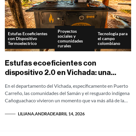
Proyectos
Estufas Ecoeficientes
Tecnología para
sociales y
con Dispositivo
el campo
comunidades
Termoelectrico
colombiano
rurales
Estufas ecoeficientes con
dispositivo 2.0 en Vichada: una
entrega que transforma vidas en El
En el departamento del Vichada, específicamente en Puerto
Samán y Cañoguachaco
Carreño, las comunidades del Samán y el resguardo indígena
Cañoguachaco vivieron un momento que va más allá de la
entrega de un...
LILIANA.ANDRADE
ABRIL 14, 2026