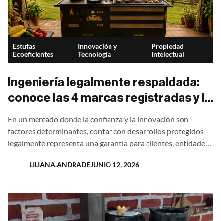
Estufas
Innovación y
Propiedad
Ecoeficientes
Tecnología
Intelectual
Ingeniería legalmente respaldada:
conoce las 4 marcas registradas y la
patente exclusiva de Metalcof
En un mercado donde la confianza y la innovación son
factores determinantes, contar con desarrollos protegidos
legalmente representa una garantía para clientes, entidades
públicas y aliados estratégicos. Por esta razón,...
LILIANA.ANDRADE
JUNIO 12, 2026