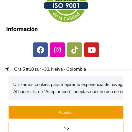
Información
Cra 5 #18 sur -33, Neiva - Colombia
gerenciacomercial@metalcof.co
Utilizamos cookies para mejorar tu experiencia de navegación,
Atención al usuario | PQRS
© 2026 — Estufas Ecoeficientes Metalcof
Aceptar
No