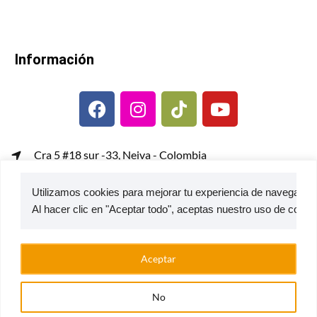
Información
Cra 5 #18 sur -33, Neiva - Colombia
gerenciacomercial@metalcof.co
Utilizamos cookies para mejorar tu experiencia de navegación,
Atención al usuario | PQRS
© 2026 — Estufas Ecoeficientes Metalcof
Aceptar
No