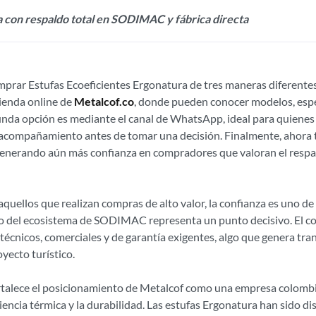
 con respaldo total en SODIMAC y fábrica directa
prar Estufas Ecoeficientes Ergonatura de tres maneras diferentes 
tienda online de
Metalcof.co
, donde pueden conocer modelos, espec
gunda opción es mediante el canal de WhatsApp, ideal para quienes
 acompañamiento antes de tomar una decisión. Finalmente, ahora 
erando aún más confianza en compradores que valoran el respal
quellos que realizan compras de alto valor, la confianza es uno de
tro del ecosistema de SODIMAC representa un punto decisivo. El
écnicos, comerciales y de garantía exigentes, algo que genera tra
oyecto turístico.
rtalece el posicionamiento de Metalcof como una empresa colomb
ciencia térmica y la durabilidad. Las estufas Ergonatura han sido di