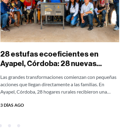
28 estufas ecoeficientes en
Si
Ayapel, Córdoba: 28 nuevas
am
oportunidades para transformar
ec
Las grandes transformaciones comienzan con pequeñas
Silo
hogares rurales
acciones que llegan directamente a las familias. En
por
Ayapel, Córdoba, 28 hogares rurales recibieron una
prot
nueva oportunidad para mejorar su calidad de vida
resp
3 DÍAS AGO
2 S
gracias...