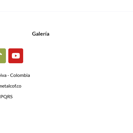
Galería
eiva - Colombia
etalcof.co
| PQRS