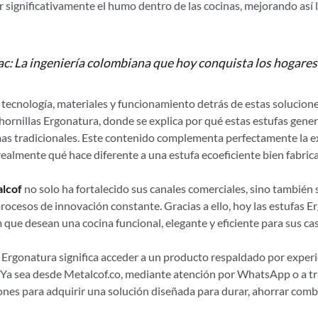
 significativamente el humo dentro de las cocinas, mejorando así l
: La ingeniería colombiana que hoy conquista los hogares y
tecnología, materiales y funcionamiento detrás de estas solucione
s hornillas Ergonatura, donde se explica por qué estas estufas gen
emas tradicionales. Este contenido complementa perfectamente la e
almente qué hace diferente a una estufa ecoeficiente bien fabric
lcof
no solo ha fortalecido sus canales comerciales, sino también
procesos de innovación constante. Gracias a ello, hoy las estufas 
ue desean una cocina funcional, elegante y eficiente para sus ca
 Ergonatura significa acceder a un producto respaldado por experi
. Ya sea desde Metalcof.co, mediante atención por WhatsApp o a
nes para adquirir una solución diseñada para durar, ahorrar combu