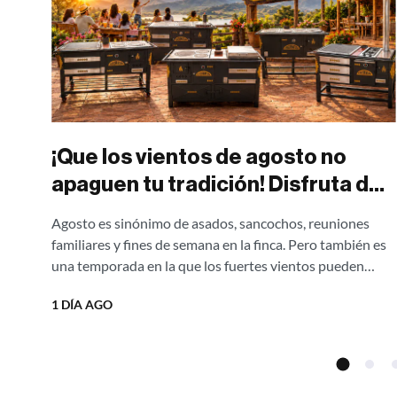
ools
ong
¡Que los vientos de agosto no
apaguen tu tradición! Disfruta de
asados al aire libre sin una gota de
Agosto es sinónimo de asados, sancochos, reuniones
humo con nuestras estufas
familiares y fines de semana en la finca. Pero también es
campestres Ergonatura.
una temporada en la que los fuertes vientos pueden
apagar el fuego,...
¡Aprovecha el 20% de descuento
1 DÍA AGO
directo de fábrica!