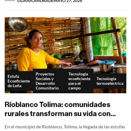
LILIANA.ANDRADE
MAYO 27, 2026
Proyectos
Tecnología
Estufa
Sociales y
ecoeficiente
Tecnología
Ecoeficiente
Desarrollo
para el
termoeléctrica
de Leña
Comunitario
campo
Ríoblanco Tolima: comunidades
rurales transforman su vida con
estufas ecoeficientes en Colombia
En el municipio de Ríoblanco, Tolima, la llegada de las estufas