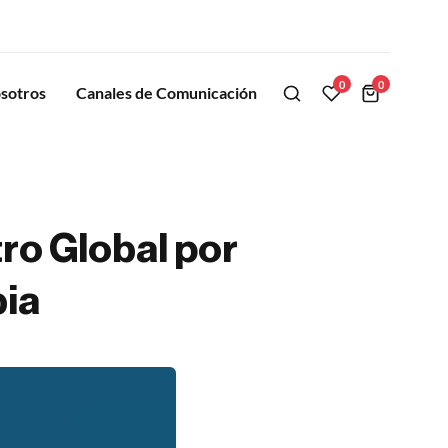
0
0
sotros
Canales de Comunicación
ro Global por
bia