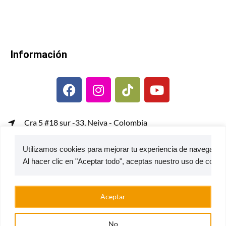
Información
Cra 5 #18 sur -33, Neiva - Colombia
gerenciacomercial@metalcof.co
Utilizamos cookies para mejorar tu experiencia de navegación,
Atención al usuario | PQRS
© 2026 — Estufas Ecoeficientes Metalcof
Aceptar
No