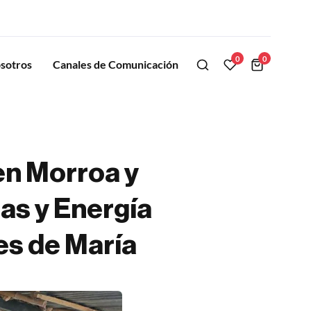
0
0
sotros
Canales de Comunicación
en Morroa y
nas y Energía
s de María