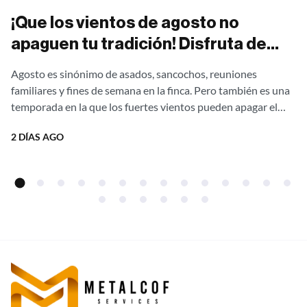
¡Que los vientos de agosto no
apaguen tu tradición! Disfruta de
asados al aire libre sin una gota de
Agosto es sinónimo de asados, sancochos, reuniones
humo con nuestras estufas
familiares y fines de semana en la finca. Pero también es una
campestres Ergonatura. ¡Aprovecha
temporada en la que los fuertes vientos pueden apagar el
fuego,...
el 20% de descuento directo de
2 DÍAS AGO
fábrica!