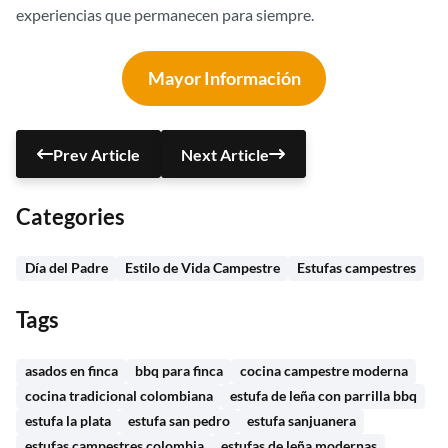
experiencias que permanecen para siempre.
Mayor Información
Prev Article
Next Article
Categories
Día del Padre
Estilo de Vida Campestre
Estufas campestres
Tags
asados en finca
bbq para finca
cocina campestre moderna
cocina tradicional colombiana
estufa de leña con parrilla bbq
estufa la plata
estufa san pedro
estufa sanjuanera
estufas campestres colombia
estufas de leña modernas