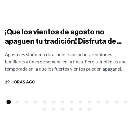
¡Que los vientos de agosto no
apaguen tu tradición! Disfruta de
asados al aire libre sin una gota de
Agosto es sinónimo de asados, sancochos, reuniones
humo con nuestras estufas
familiares y fines de semana en la finca. Pero también es una
campestres Ergonatura. ¡Aprovecha
temporada en la que los fuertes vientos pueden apagar el
fuego,...
el 20% de descuento directo de
19 HORAS AGO
fábrica!