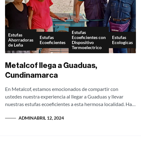
Estufas
Estufas
Estufas
Ecoeficientes con
Estufas
Ahorradoras
Ecoeficientes
Dispositivo
Ecologicas
de Leña
Termoelectrico
Metalcof llega a Guaduas,
Cundinamarca
En Metalcof, estamos emocionados de compartir con
ustedes nuestra experiencia al llegar a Guaduas y llevar
nuestras estufas ecoeficientes a esta hermosa localidad. Ha
sido un gran reto articular con...
ADMIN
ABRIL 12, 2024