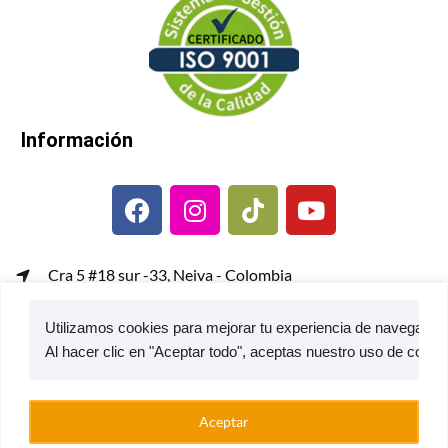
Información
Cra 5 #18 sur -33, Neiva - Colombia
gerenciacomercial@metalcof.co
Utilizamos cookies para mejorar tu experiencia de navegación,
Atención al usuario | PQRS
© 2026 — Estufas Ecoeficientes Metalcof
Aceptar