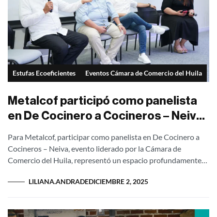
Estufas Ecoeficientes
Eventos Cámara de Comercio del Huila
Metalcof participó como panelista
en De Cocinero a Cocineros – Neiva:
un encuentro que fortalece la
Para Metalcof, participar como panelista en De Cocinero a
gastronomía huilense
Cocineros – Neiva, evento liderado por la Cámara de
Comercio del Huila, representó un espacio profundamente
significativo para conectarse con los...
LILIANA.ANDRADE
DICIEMBRE 2, 2025