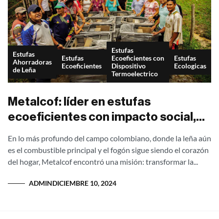
Estufas
Estufas
Estufas
Ecoeficientes con
Estufas
Ahorradoras
Ecoeficientes
Dispositivo
Ecologicas
de Leña
Termoelectrico
Metalcof: líder en estufas
ecoeficientes con impacto social,
ambiental y tecnología patentada en
En lo más profundo del campo colombiano, donde la leña aún
Colombia
es el combustible principal y el fogón sigue siendo el corazón
del hogar, Metalcof encontró una misión: transformar la...
ADMIN
DICIEMBRE 10, 2024