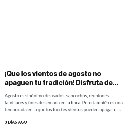
¡Que los vientos de agosto no
apaguen tu tradición! Disfruta de
asados al aire libre sin una gota de
Agosto es sinónimo de asados, sancochos, reuniones
humo con nuestras estufas
familiares y fines de semana en la finca. Pero también es una
campestres Ergonatura. ¡Aprovecha
temporada en la que los fuertes vientos pueden apagar el
fuego,...
el 20% de descuento directo de
3 DÍAS AGO
fábrica!