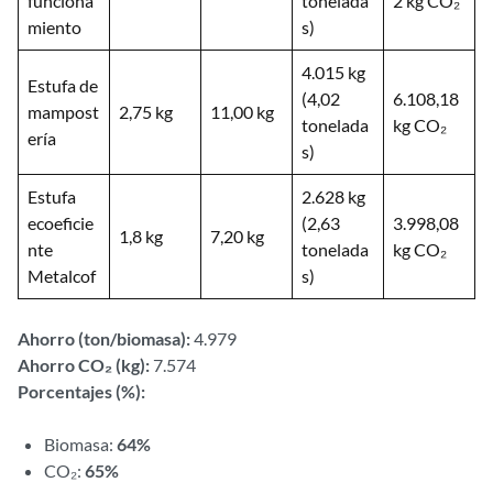
funciona
tonelada
2 kg CO₂
miento
s)
4.015 kg
Estufa de
(4,02
6.108,18
mampost
2,75 kg
11,00 kg
tonelada
kg CO₂
ería
s)
Estufa
2.628 kg
ecoeficie
(2,63
3.998,08
1,8 kg
7,20 kg
nte
tonelada
kg CO₂
Metalcof
s)
Ahorro (ton/biomasa):
4.979
Ahorro CO₂ (kg):
7.574
Porcentajes (%):
Biomasa:
64%
CO₂:
65%