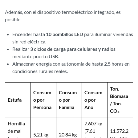
Además, con el dispositivo termoeléctrico integrado, es
posible:
Encender hasta
10 bombillos LED
para iluminar viviendas
sin red eléctrica.
Realizar
3 ciclos de carga para celulares y radios
mediante puerto USB.
Almacenar energía con autonomía de hasta 2.5 horas en
condiciones rurales reales.
Ton.
Consum
Consum
Consum
Biomasa
Estufa
o por
o por
o por
/ Ton.
Persona
Familia
Año
CO₂
Hornilla
7.607 kg
de mal
(7,61
11.572,2
5,21 kg
20,84 kg