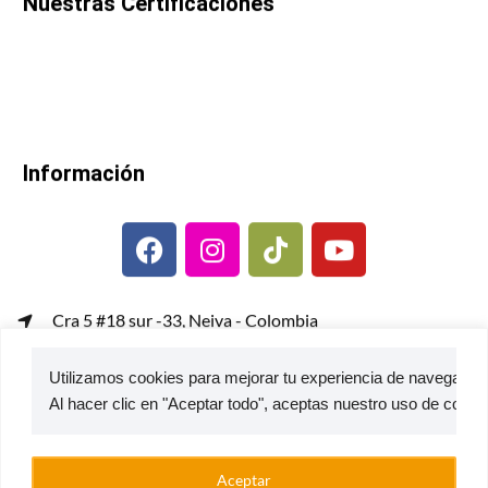
Nuestras Certificaciones
Información
Cra 5 #18 sur -33, Neiva - Colombia
gerenciacomercial@metalcof.co
Utilizamos cookies para mejorar tu experiencia de navegación,
Atención al usuario | PQRS
© 2026 — Estufas Ecoeficientes Metalcof
Aceptar