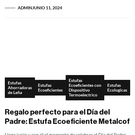
transformador...
ADMIN
JUNIO 11, 2024
Estufas
Estufas
Estufas
Ecoeficientes con
Estufas
Ahorradoras
Ecoeficientes
Dispositivo
Ecologicas
de Leña
Termoelectrico
Regalo perfecto para el Día del
Padre: Estufa Ecoeficiente Metalcof
Llega junio y con él el momento de celebrar el Día del Padre.