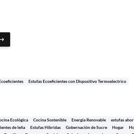
Ecoeficientes
Estufas Ecoeficientes con Dispositivo Termoelectrico
ocina Ecológica
Cocina Sostenible
Energía Renovable
estufas ahor
cientes de leña
Estufas Híbridas
Gobernación de Sucre
Hogar
Ho