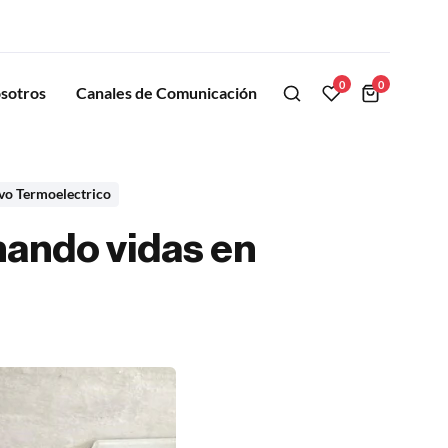
0
0
sotros
Canales de Comunicación
ivo Termoelectrico
mando vidas en