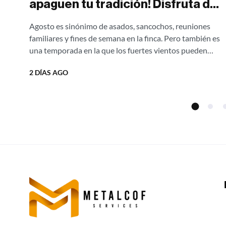
apaguen tu tradición! Disfruta de
asados al aire libre sin una gota de
Agosto es sinónimo de asados, sancochos, reuniones
humo con nuestras estufas
familiares y fines de semana en la finca. Pero también es
campestres Ergonatura.
una temporada en la que los fuertes vientos pueden
apagar el fuego,...
¡Aprovecha el 20% de descuento
2 DÍAS AGO
directo de fábrica!