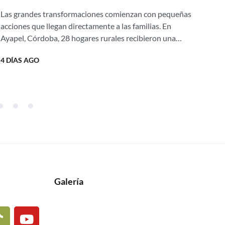
oportunidades para transformar
ec
Las grandes transformaciones comienzan con pequeñas
Silo
hogares rurales
acciones que llegan directamente a las familias. En
por
Ayapel, Córdoba, 28 hogares rurales recibieron una
prot
nueva oportunidad para mejorar su calidad de vida
resp
4 DÍAS AGO
2 S
gracias...
Galería