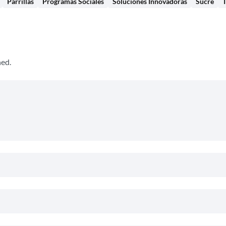
Parrillas
Programas Sociales
Soluciones Innovadoras
Sucre
T
hed.