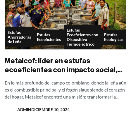
Estufas
Estufas
Estufas
Ecoeficientes con
Estufas
Ahorradoras
Ecoeficientes
Dispositivo
Ecologicas
de Leña
Termoelectrico
Metalcof: líder en estufas
ecoeficientes con impacto social,
ambiental y tecnología patentada en
En lo más profundo del campo colombiano, donde la leña aún
Colombia
es el combustible principal y el fogón sigue siendo el corazón
del hogar, Metalcof encontró una misión: transformar la...
ADMIN
DICIEMBRE 10, 2024