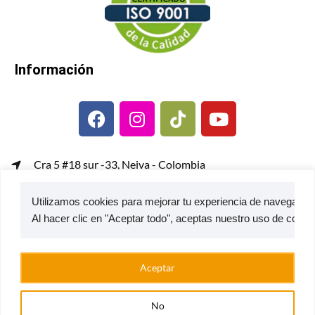
Información
Cra 5 #18 sur -33, Neiva - Colombia
gerenciacomercial@metalcof.co
Utilizamos cookies para mejorar tu experiencia de navegación,
Atención al usuario | PQRS
© 2026 — Estufas Ecoeficientes Metalcof
Aceptar
No