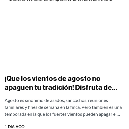
¡Que los vientos de agosto no
apaguen tu tradición! Disfruta de
asados al aire libre sin una gota de
Agosto es sinónimo de asados, sancochos, reuniones
humo con nuestras estufas
familiares y fines de semana en la finca. Pero también es una
campestres Ergonatura. ¡Aprovecha
temporada en la que los fuertes vientos pueden apagar el
fuego,...
el 20% de descuento directo de
1 DÍA AGO