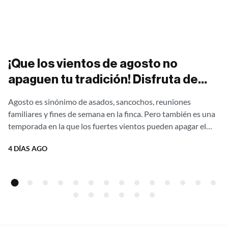
¡Que los vientos de agosto no
apaguen tu tradición! Disfruta de
asados al aire libre sin una gota de
Agosto es sinónimo de asados, sancochos, reuniones
humo con nuestras estufas
familiares y fines de semana en la finca. Pero también es una
campestres Ergonatura. ¡Aprovecha
temporada en la que los fuertes vientos pueden apagar el
fuego,...
el 20% de descuento directo de
4 DÍAS AGO
fábrica!