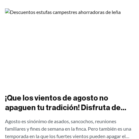
¡Que los vientos de agosto no
apaguen tu tradición! Disfruta de
asados al aire libre sin una gota de
Agosto es sinónimo de asados, sancochos, reuniones
humo con nuestras estufas
familiares y fines de semana en la finca. Pero también es una
campestres Ergonatura. ¡Aprovecha
temporada en la que los fuertes vientos pueden apagar el