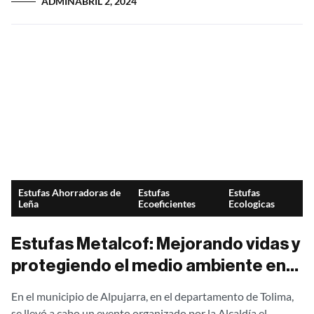
ADMIN
ABRIL 2, 2024
Estufas Ahorradoras de
Estufas
Estufas
Leña
Ecoeficientes
Ecologicas
Estufas Metalcof: Mejorando vidas y
protegiendo el medio ambiente en
Alpujarra
En el municipio de Alpujarra, en el departamento de Tolima,
se llevó a cabo un evento organizado por la Alcaldía el