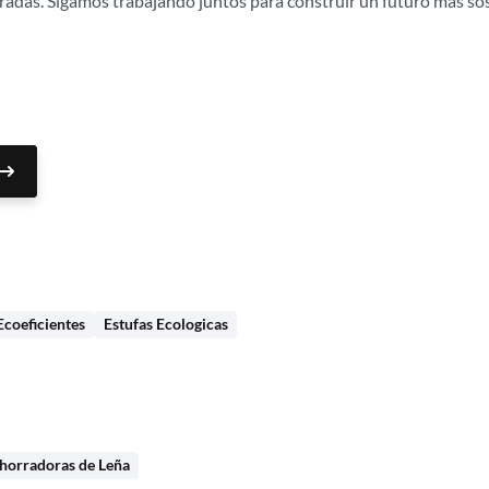
radas. Sigamos trabajando juntos para construir un futuro más so
Ecoeficientes
Estufas Ecologicas
Ahorradoras de Leña