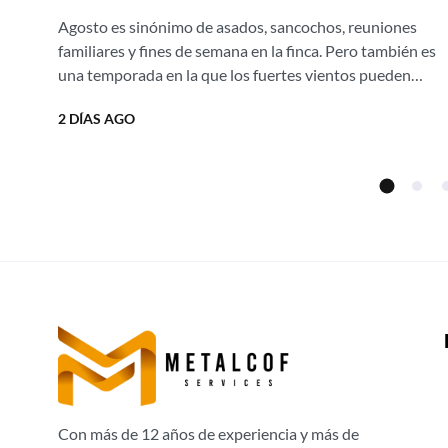
asados al aire libre sin una gota de
Agosto es sinónimo de asados, sancochos, reuniones
humo con nuestras estufas
familiares y fines de semana en la finca. Pero también es
campestres Ergonatura.
una temporada en la que los fuertes vientos pueden
apagar el fuego,...
¡Aprovecha el 20% de descuento
2 DÍAS AGO
directo de fábrica!
Con más de 12 años de experiencia y más de