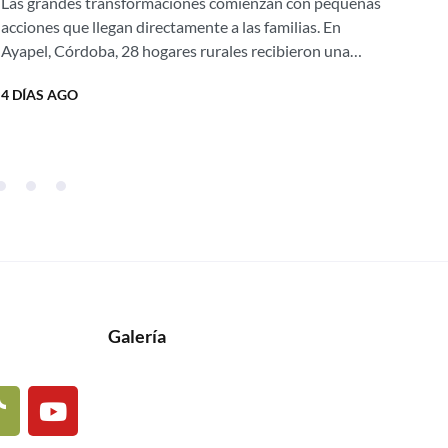
Las grandes transformaciones comienzan con pequeñas
Silo
hogares rurales
acciones que llegan directamente a las familias. En
por
Ayapel, Córdoba, 28 hogares rurales recibieron una
prot
nueva oportunidad para mejorar su calidad de vida
resp
4 DÍAS AGO
2 S
gracias...
Galería