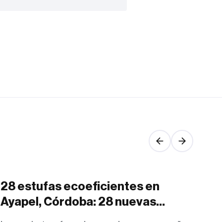
28 estufas ecoeficientes en
Si
Ayapel, Córdoba: 28 nuevas
am
oportunidades para transformar
ec