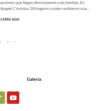
hogares rurales
acciones que llegan directamente a las familias. En
por
Ayapel, Córdoba, 28 hogares rurales recibieron una
prot
nueva oportunidad para mejorar su calidad de vida
resp
3 DÍAS AGO
2 S
gracias...
Galería