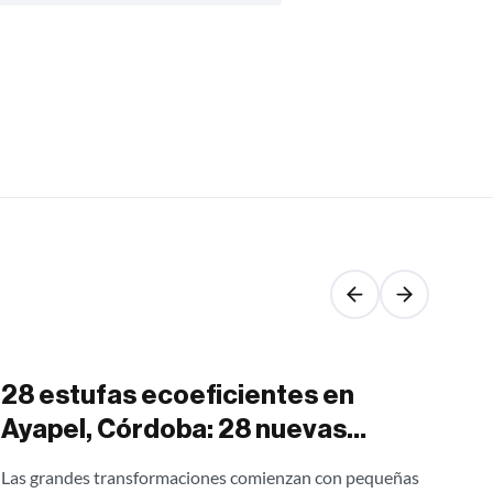
28 estufas ecoeficientes en
Si
Ayapel, Córdoba: 28 nuevas
am
oportunidades para transformar
ec
Las grandes transformaciones comienzan con pequeñas
Silo