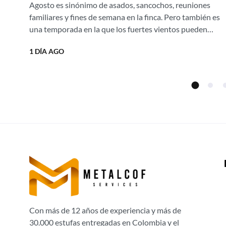
Agosto es sinónimo de asados, sancochos, reuniones
humo con nuestras estufas
familiares y fines de semana en la finca. Pero también es
campestres Ergonatura.
una temporada en la que los fuertes vientos pueden
apagar el fuego,...
¡Aprovecha el 20% de descuento
1 DÍA AGO
directo de fábrica!
Con más de 12 años de experiencia y más de
30.000 estufas entregadas en Colombia y el