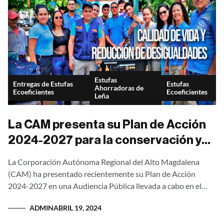
Estufas
Entregas de Estufas
Estufas
Ahorradoras de
Ecoeficientes
Ecoeficientes
Leña
La CAM presenta su Plan de Acción
2024-2027 para la conservación y
administración de los recursos
La Corporación Autónoma Regional del Alto Magdalena
naturales en el departamento de
(CAM) ha presentado recientemente su Plan de Acción
Huila
2024-2027 en una Audiencia Pública llevada a cabo en el
auditorio del Sena Industrial de...
ADMIN
ABRIL 19, 2024